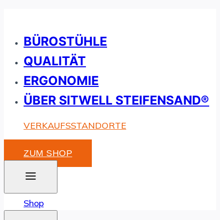
Zum
Inhalt
BÜROSTÜHLE
springen
QUALITÄT
ERGONOMIE
ÜBER SITWELL STEIFENSAND®
VERKAUFSSTANDORTE
ZUM SHOP
Shop